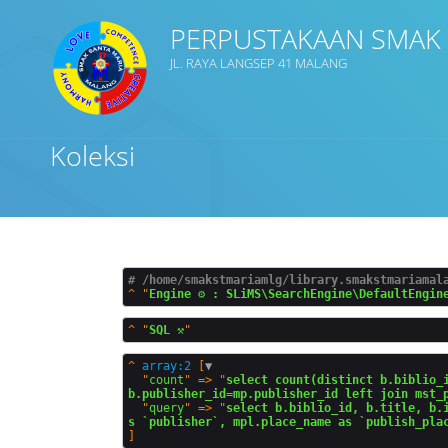
PERPUSTAKAAN SMAK
JL. RAYA LANGSEP 41 MALANG
Judul
Koleksi
Subjek
Tipe Koleksi
# /home/smakstmariamlg/library.smakstmariamal
^
"
Engine ⚙️ : SLiMS\SearchEngine\DefaultEngin
GMD
^
"
SQL ⚒️
^
array:2
 [
▼
  "
count
" => "
select count(distinct b.biblio_i
b.publisher_id=mp.publisher_id left join mst_
  "
query
" => "
select b.biblio_id, b.title, b.
Cari
s `publisher`, mpl.place_name as `publish_pla