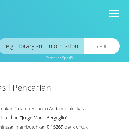
CARI
Pencarian Spesifik
sil Pencarian
emukan
1
dari pencarian Anda melalui kata
i:
author="Jorge Mario Bergoglio"
mintaan membutuhkan
0.15269
detik untuk