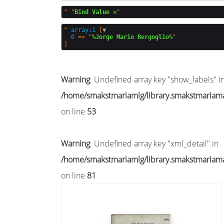
^
"
Bind Value ⚒️
^
array:1
 [
▼
0
 => "
%Jorge Mario Bergoglio%
Warning
: Undefined array key "show_labels" i
/home/smakstmariamlg/library.smakstmariamal
on line
53
Warning
: Undefined array key "xml_detail" in
/home/smakstmariamlg/library.smakstmariamal
on line
81