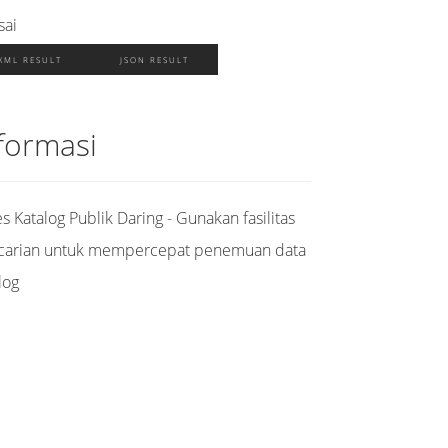
sai
XML RESULT
JSON RESULT
formasi
s Katalog Publik Daring - Gunakan fasilitas
carian untuk mempercepat penemuan data
log