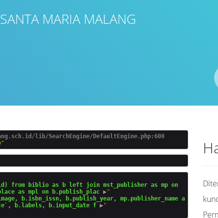
 SANTA MARIA MALANG
Pengarang
ISBN/ISSN
Lokasi
ang.sch.id/lib/SearchEngine/DefaultEngine.php:608
Ha
e
Dit
d) from biblio as b left join mst_publisher as mp on 
place as mpl on b.publish_plac
 ▶
"

kunc
image, b.isbn_issn, b.publish_year, mp.publisher_name a
ce`, b.labels, b.input_date f
 ▶
Per