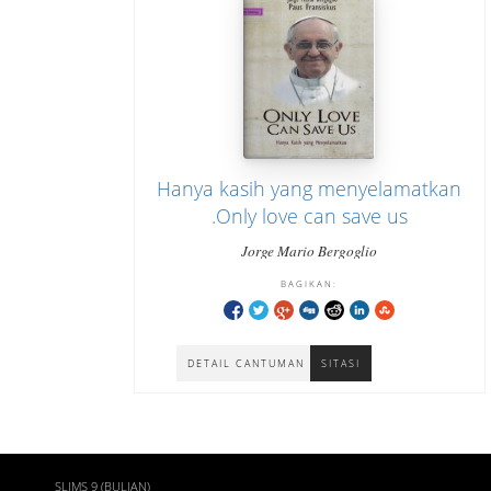
Hanya kasih yang menyelamatkan
.Only love can save us
Jorge Mario Bergoglio
BAGIKAN:
DETAIL CANTUMAN
SITASI
SLIMS 9 (BULIAN)