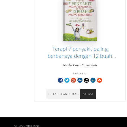
Terapi 7 penyakit paling
berbahaya dengan 12 buah
paling berkhasiat
Neyla Putri Saraswati
BAGIKAN:
DETAIL CANTUMAN
SITASI
SLIMS 9 (BULIAN)