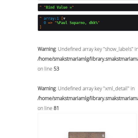
^
"
Bind Value ⚒️
^
array:1
 [
▼
0
 => "
%Paul Suparno, dkk%
Warning
: Undefined array key "show_labels" i
/home/smakstmariamlg/library.smakstmariamal
on line
53
Warning
: Undefined array key "xml_detail" in
/home/smakstmariamlg/library.smakstmariamal
on line
81