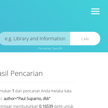
CARI
Pencarian Spesifik
sil Pencarian
emukan
1
dari pencarian Anda melalui kata
i:
author="Paul Suparno, dkk"
mintaan membutuhkan
0.16539
detik untuk