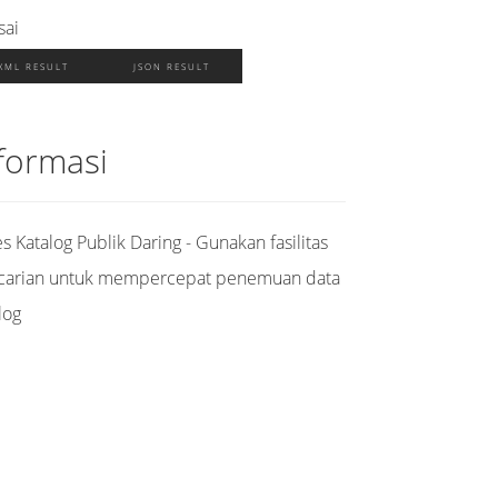
sai
XML RESULT
JSON RESULT
formasi
s Katalog Publik Daring - Gunakan fasilitas
carian untuk mempercepat penemuan data
log