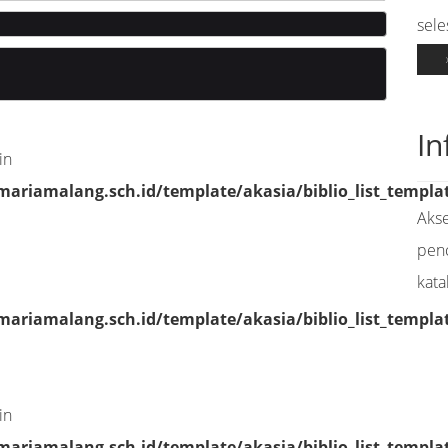
sele
In
in
riamalang.sch.id/template/akasia/biblio_list_templa
Akse
pen
kata
riamalang.sch.id/template/akasia/biblio_list_templa
in
riamalang.sch.id/template/akasia/biblio_list_templa