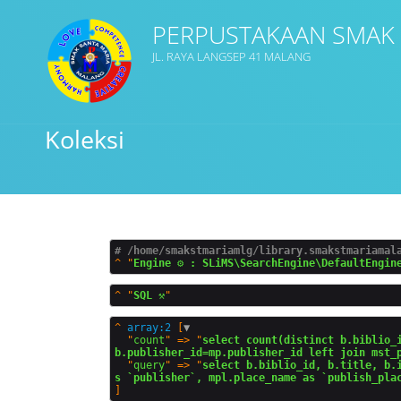
PERPUSTAKAAN SMAK
JL. RAYA LANGSEP 41 MALANG
Judul
Koleksi
Subjek
Tipe Koleksi
# /home/smakstmariamlg/library.smakstmariamal
^
"
Engine ⚙️ : SLiMS\SearchEngine\DefaultEngin
GMD
^
"
SQL ⚒️
^
array:2
 [
▼
  "
count
" => "
select count(distinct b.biblio_i
b.publisher_id=mp.publisher_id left join mst_
  "
query
" => "
select b.biblio_id, b.title, b.
Cari
s `publisher`, mpl.place_name as `publish_pla