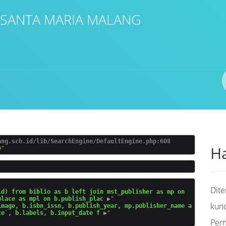
 SANTA MARIA MALANG
Pengarang
ISBN/ISSN
Lokasi
ang.sch.id/lib/SearchEngine/DefaultEngine.php:608
Ha
e
Dit
d) from biblio as b left join mst_publisher as mp on 
place as mpl on b.publish_plac
 ▶
"

kunc
image, b.isbn_issn, b.publish_year, mp.publisher_name a
ce`, b.labels, b.input_date f
 ▶
Per