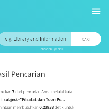
CARI
Pencarian Spesifik
sil Pencarian
emukan
7
dari pencarian Anda melalui kata
i:
subject="Filsafat dan Teori Pe...
mintaan membutuhkan
0.23933
detik untuk