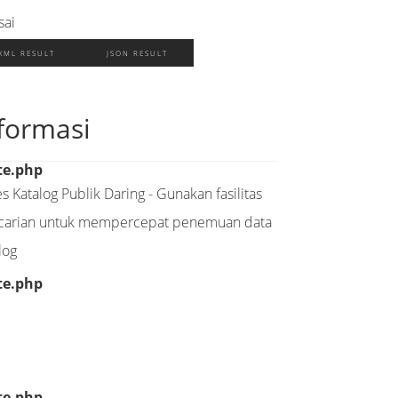
sai
XML RESULT
JSON RESULT
formasi
te.php
s Katalog Publik Daring - Gunakan fasilitas
carian untuk mempercepat penemuan data
log
te.php
te.php