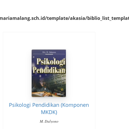
riamalang.sch.id/template/akasia/biblio_list_templa
Psikologi Pendidikan (Komponen
MKDK)
M. Dalyono