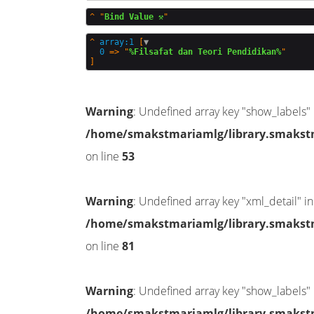
^
"
Bind Value ⚒️
^
array:1
 [
▼
0
 => "
%Filsafat dan Teori Pendidikan%
Warning
: Undefined array key "show_labels" 
/home/smakstmariamlg/library.smakstma
on line
53
Warning
: Undefined array key "xml_detail" in
/home/smakstmariamlg/library.smakstma
on line
81
Warning
: Undefined array key "show_labels" 
/home/smakstmariamlg/library.smakstma