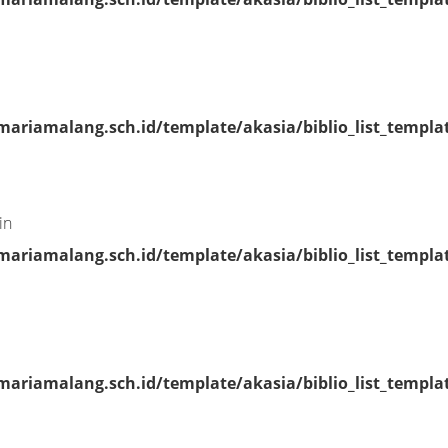
riamalang.sch.id/template/akasia/biblio_list_templa
in
riamalang.sch.id/template/akasia/biblio_list_templa
riamalang.sch.id/template/akasia/biblio_list_templa