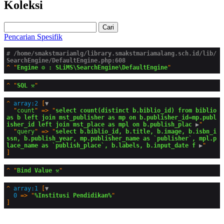
Koleksi
Cari
Pencarian Spesifik
# /home/smakstmariamlg/library.smakstmariamalang.sch.id/lib/
SearchEngine/DefaultEngine.php:608
^
"
Engine ⚙️ : SLiMS\SearchEngine\DefaultEngine
^
"
SQL ⚒️
^
array:2
 [
▼
  "
count
" => "
select count(distinct b.biblio_id) from biblio 
as b left join mst_publisher as mp on b.publisher_id=mp.publ
isher_id left join mst_place as mpl on b.publish_plac
 ▶
"

  "
query
" => "
select b.biblio_id, b.title, b.image, b.isbn_i
ssn, b.publish_year, mp.publisher_name as `publisher`, mpl.p
lace_name as `publish_place`, b.labels, b.input_date f
 ▶
^
"
Bind Value ⚒️
^
array:1
 [
▼
0
 => "
%Institusi Pendidikan%