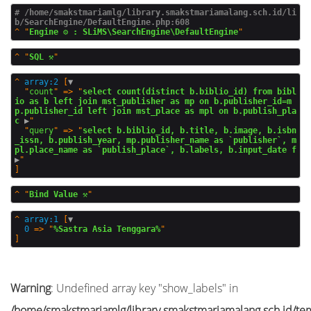
# /home/smakstmariamlg/library.smakstmariamalang.sch.id/li
b/SearchEngine/DefaultEngine.php:608
^
"
Engine ⚙️ : SLiMS\SearchEngine\DefaultEngine
^
"
SQL ⚒️
^
array:2
 [
▼
  "
count
" => "
select count(distinct b.biblio_id) from bibl
io as b left join mst_publisher as mp on b.publisher_id=m
p.publisher_id left join mst_place as mpl on b.publish_pla
c
 ▶
"

  "
query
" => "
select b.biblio_id, b.title, b.image, b.isbn
_issn, b.publish_year, mp.publisher_name as `publisher`, m
pl.place_name as `publish_place`, b.labels, b.input_date f
▶
^
"
Bind Value ⚒️
^
array:1
 [
▼
0
 => "
%Sastra Asia Tenggara%
Warning
: Undefined array key "show_labels" in
/home/smakstmariamlg/library.smakstmariamalang.sch.id/temp