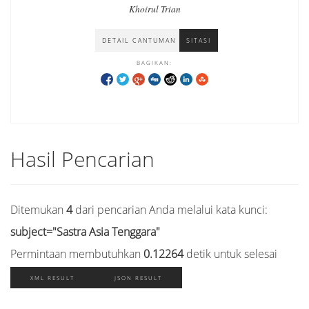
Khoirul Trian
DETAIL CANTUMAN
SITASI
BAGIKAN:
Hasil Pencarian
Ditemukan
4
dari pencarian Anda melalui kata kunci:
subject="Sastra Asia Tenggara"
Permintaan membutuhkan
0.12264
detik untuk selesai
XML RESULT
JSON RESULT