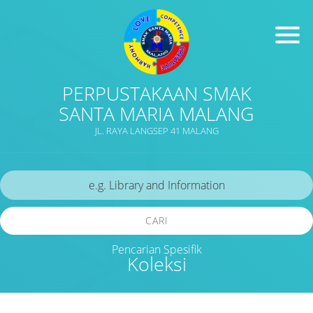
PERPUSTAKAAN SMAK
SANTA MARIA MALANG
JL. RAYA LANGSEP 41 MALANG
CARI
Pencarian Spesifik
Koleksi