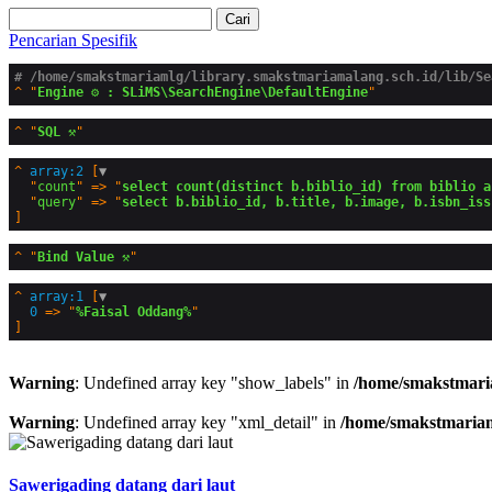
Cari
Pencarian Spesifik
# /home/smakstmariamlg/library.smakstmariamalang.sch.id/lib/Se
^
"
Engine ⚙️ : SLiMS\SearchEngine\DefaultEngine
^
"
SQL ⚒️
^
array:2
 [
▼
  "
count
" => "
select count(distinct b.biblio_id) from biblio a
  "
query
" => "
select b.biblio_id, b.title, b.image, b.isbn_iss
^
"
Bind Value ⚒️
^
array:1
 [
▼
0
 => "
%Faisal Oddang%
Warning
: Undefined array key "show_labels" in
/home/smakstmaria
Warning
: Undefined array key "xml_detail" in
/home/smakstmariaml
Sawerigading datang dari laut