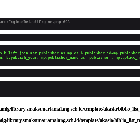
archEngine/DefaultEngine.php:608
s b left join mst_publisher as mp on b.publisher_id=mp.publisher
n, b.publish_year, mp.publisher_name as `publisher`, mpl.place_n
mlg/library.smakstmariamalang.sch.id/template/akasia/biblio_list
g/library.smakstmariamalang.sch.id/template/akasia/biblio_list_