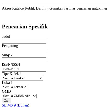
Akses Katalog Publik Daring - Gunakan fasilitas pencarian untuk m
Pencarian Spesifik
Judul
Pengarang
Subjek
ISBN/ISSN
Tipe Koleksi
Lokasi
GMD
Cari
SLiMS 9 (Bulian)