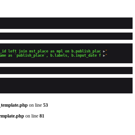
_id left join mst_place as mpl on b.publish_plac
 ▶
"

ame as `publish_place`, b.labels, b.input_date f
 ▶
_template.php
on line
53
template.php
on line
81