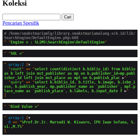
Koleksi
Cari
Pencarian Spesifik
# /home/smakstmariamlg/library.smakstmariamalang.sch.id/lib/
SearchEngine/DefaultEngine.php:608
^
"
Engine ⚙️ : SLiMS\SearchEngine\DefaultEngine
^
"
SQL ⚒️
^
array:2
 [
▼
  "
count
" => "
select count(distinct b.biblio_id) from biblio 
as b left join mst_publisher as mp on b.publisher_id=mp.publ
isher_id left join mst_place as mpl on b.publish_plac
 ▶
"

  "
query
" => "
select b.biblio_id, b.title, b.image, b.isbn_i
ssn, b.publish_year, mp.publisher_name as `publisher`, mpl.p
lace_name as `publish_place`, b.labels, b.input_date f
 ▶
^
"
Bind Value ⚒️
^
array:1
 [
▼
0
 => "
%Prof.Dr.Ir. Marsudi W. Kisworo, IPU Iwan Sofana, S.
si.,M.T%