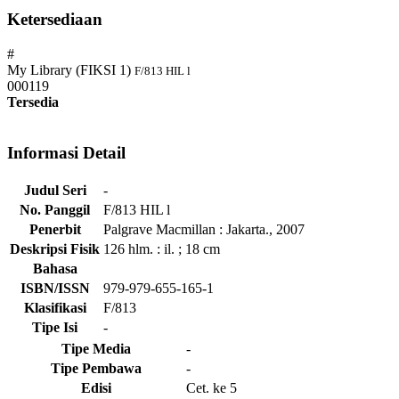
Ketersediaan
#
My Library (FIKSI 1)
F/813 HIL l
000119
Tersedia
Informasi Detail
Judul Seri
-
No. Panggil
F/813 HIL l
Penerbit
Palgrave Macmillan
:
Jakarta
.,
2007
Deskripsi Fisik
126 hlm. : il. ; 18 cm
Bahasa
ISBN/ISSN
979-979-655-165-1
Klasifikasi
F/813
Tipe Isi
-
Tipe Media
-
Tipe Pembawa
-
Edisi
Cet. ke 5