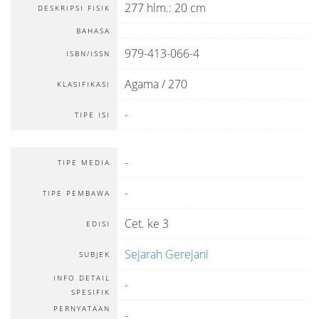
277 hlm.: 20 cm
DESKRIPSI FISIK
BAHASA
979-413-066-4
ISBN/ISSN
Agama / 270
KLASIFIKASI
-
TIPE ISI
-
TIPE MEDIA
-
TIPE PEMBAWA
Cet. ke 3
EDISI
Sejarah Gerejani
SUBJEK
INFO DETAIL
-
SPESIFIK
PERNYATAAN
-