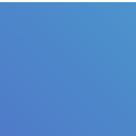
Judul
Pengarang
Subjek
ISBN/ISSN
Tipe Koleksi
Lokasi
GMD