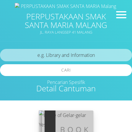
PERPUSTAKAAN SMAK
SANTA MARIA MALANG
JL. RAYA LANGSEP 41 MALANG
CARI
Pencarian Spesifik
Detail Cantuman