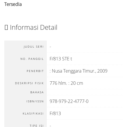
Tersedia
Informasi Detail
-
JUDUL SERI
F/813 STE t
NO. PANGGIL
:
Nusa Tenggara Timur
.,
2009
PENERBIT
776 hlm. : 20 cm
DESKRIPSI FISIK
BAHASA
978-979-22-4777-0
ISBN/ISSN
F/813
KLASIFIKASI
-
TIPE ISI