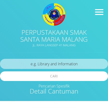
PERPUSTAKAAN SMAK
SANTA MARIA MALANG
JL. RAYA LANGSEP 41 MALANG
CARI
Pencarian Spesifik
Detail Cantuman