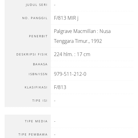
-
JUDUL SERI
F/813 MIR j
NO. PANGGIL
Palgrave Macmillan
:
Nusa
PENERBIT
Tenggara Timur
.,
1992
224 hlm. : 17 cm
DESKRIPSI FISIK
BAHASA
979-511-212-0
ISBN/ISSN
F/813
KLASIFIKASI
-
TIPE ISI
-
TIPE MEDIA
-
TIPE PEMBAWA