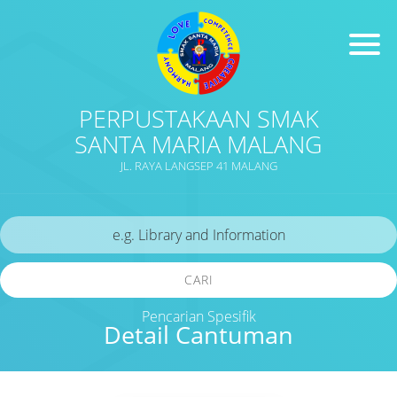
PERPUSTAKAAN SMAK
SANTA MARIA MALANG
JL. RAYA LANGSEP 41 MALANG
CARI
Pencarian Spesifik
Detail Cantuman