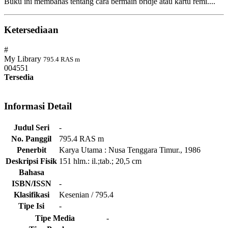
Buku ini membahas tentang cara bermain bridje atau kartu remi....
Ketersediaan
#
My Library
795.4 RAS m
004551
Tersedia
Informasi Detail
Judul Seri
-
No. Panggil
795.4 RAS m
Penerbit
Karya Utama
:
Nusa Tenggara Timur
.,
1986
Deskripsi Fisik
151 hlm.: il.;tab.; 20,5 cm
Bahasa
ISBN/ISSN
-
Klasifikasi
Kesenian / 795.4
Tipe Isi
-
Tipe Media
-