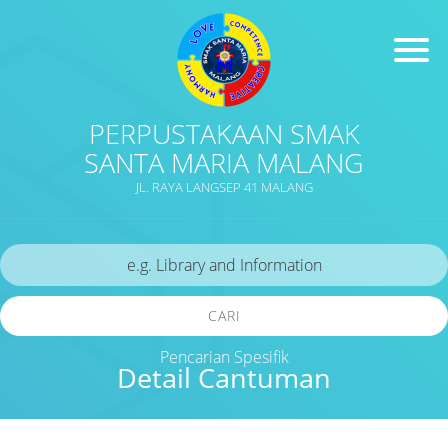
PERPUSTAKAAN SMAK
SANTA MARIA MALANG
JL. RAYA LANGSEP 41 MALANG
CARI
Pencarian Spesifik
Detail Cantuman