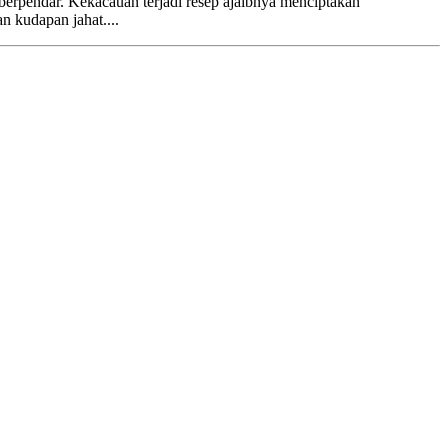
erpendar. Kekacauan terjadi resep ajaibnya menciptakan
n kudapan jahat....