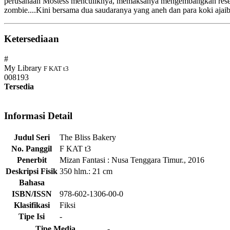
perusahaan Mostess menculiknya, memaksanya mengembangkan resep aj
zombie....Kini bersama dua saudaranya yang aneh dan para koki ajai
Ketersediaan
#
My Library
F KAT t3
008193
Tersedia
Informasi Detail
Judul Seri
The Bliss Bakery
No. Panggil
F KAT t3
Penerbit
Mizan Fantasi
:
Nusa Tenggara Timur
.,
2016
Deskripsi Fisik
350 hlm.: 21 cm
Bahasa
ISBN/ISSN
978-602-1306-00-0
Klasifikasi
Fiksi
Tipe Isi
-
Tipe Media
-