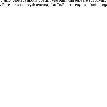
aib, beberapa moony pye dari keju bulan dan seloyang sus cokelat b
b, Rose harus mencegah rencana jahat Tn.Butter menguasai dunia denga