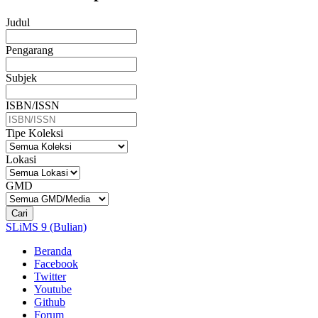
Judul
Pengarang
Subjek
ISBN/ISSN
Tipe Koleksi
Lokasi
GMD
Cari
SLiMS 9 (Bulian)
Beranda
Facebook
Twitter
Youtube
Github
Forum