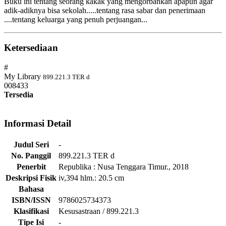
Buku ini tentang seorang kakak yang mengorbankan apapun agar
adik-adiknya bisa sekolah.....tentang rasa sabar dan penerimaan
....tentang keluarga yang penuh perjuangan...
Ketersediaan
#
My Library
899.221.3 TER d
008433
Tersedia
Informasi Detail
Judul Seri
-
No. Panggil
899.221.3 TER d
Penerbit
Republika
:
Nusa Tenggara Timur
.,
2018
Deskripsi Fisik
iv,394 hlm.: 20.5 cm
Bahasa
ISBN/ISSN
9786025734373
Klasifikasi
Kesusastraan / 899.221.3
Tipe Isi
-