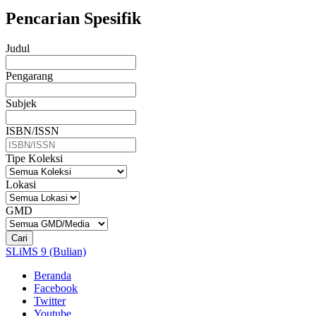
Pencarian Spesifik
Judul
Pengarang
Subjek
ISBN/ISSN
Tipe Koleksi
Lokasi
GMD
Cari
SLiMS 9 (Bulian)
Beranda
Facebook
Twitter
Youtube