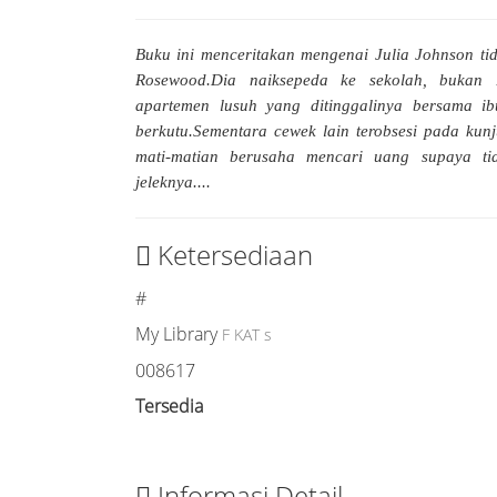
Buku ini menceritakan mengenai Julia Johnson tida
Rosewood.Dia naiksepeda ke sekolah, buka
apartemen lusuh yang ditinggalinya bersama i
berkutu.Sementara cewek lain terobsesi pada kunj
mati-matian berusaha mencari uang supaya ti
jeleknya....
Ketersediaan
#
My Library
F KAT s
008617
Tersedia
Informasi Detail