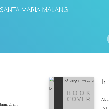
 SANTA MARIA MALANG
Pengarang
ISBN/ISSN
Lokasi
In
Akse
Nama Orang
pen