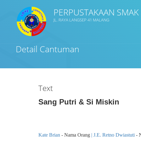
PERPUSTAKAAN SMAK
JL. RAYA LANGSEP 41 MALANG
Judul
Detail Cantuman
Subjek
Tipe Koleksi
Text
GMD
Sang Putri & Si Miskin
Cari
Kate Brian
- Nama Orang
J.E. Retno Dwiastuti
- 