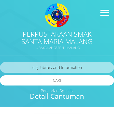
PERPUSTAKAAN SMAK
SANTA MARIA MALANG
JL. RAYA LANGSEP 41 MALANG
CARI
Pencarian Spesifik
Detail Cantuman