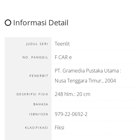
Informasi Detail
Teenlit
JUDUL SERI
F CAR e
NO. PANGGIL
PT. Gramedia Pustaka Utama
:
PENERBIT
Nusa Tenggara Timur
.,
2004
248 hlm.: 20 cm
DESKRIPSI FISIK
BAHASA
979-22-0692-2
ISBN/ISSN
Fiksi
KLASIFIKASI