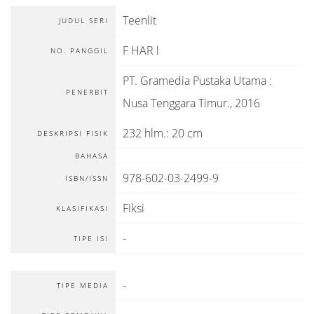
Teenlit
JUDUL SERI
F HAR l
NO. PANGGIL
PT. Gramedia Pustaka Utama
:
PENERBIT
Nusa Tenggara Timur
.,
2016
232 hlm.: 20 cm
DESKRIPSI FISIK
BAHASA
978-602-03-2499-9
ISBN/ISSN
Fiksi
KLASIFIKASI
-
TIPE ISI
-
TIPE MEDIA