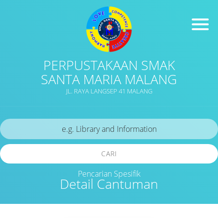
PERPUSTAKAAN SMAK
SANTA MARIA MALANG
JL. RAYA LANGSEP 41 MALANG
CARI
Pencarian Spesifik
Detail Cantuman