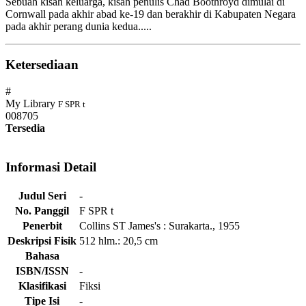
Sebuah kisah keluarga, kisah penulis Chad Boothroyd dimulai di
Cornwall pada akhir abad ke-19 dan berakhir di Kabupaten Negara
pada akhir perang dunia kedua.....
Ketersediaan
#
My Library
F SPR t
008705
Tersedia
Informasi Detail
Judul Seri
-
No. Panggil
F SPR t
Penerbit
Collins ST James's
:
Surakarta
.,
1955
Deskripsi Fisik
512 hlm.: 20,5 cm
Bahasa
ISBN/ISSN
-
Klasifikasi
Fiksi
Tipe Isi
-