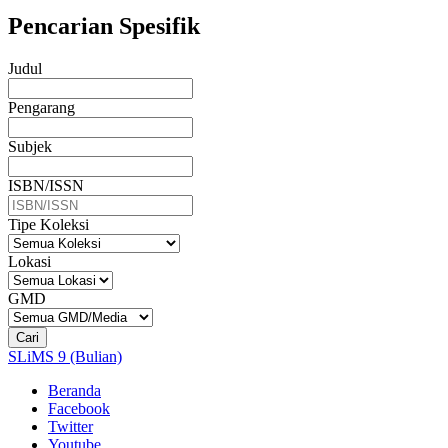
Pencarian Spesifik
Judul
Pengarang
Subjek
ISBN/ISSN
Tipe Koleksi
Lokasi
GMD
Cari
SLiMS 9 (Bulian)
Beranda
Facebook
Twitter
Youtube