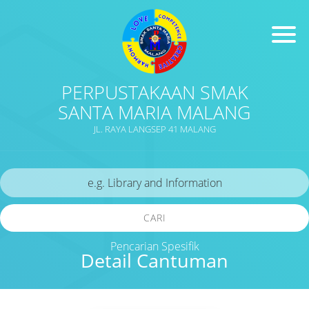
PERPUSTAKAAN SMAK
SANTA MARIA MALANG
JL. RAYA LANGSEP 41 MALANG
CARI
Pencarian Spesifik
Detail Cantuman