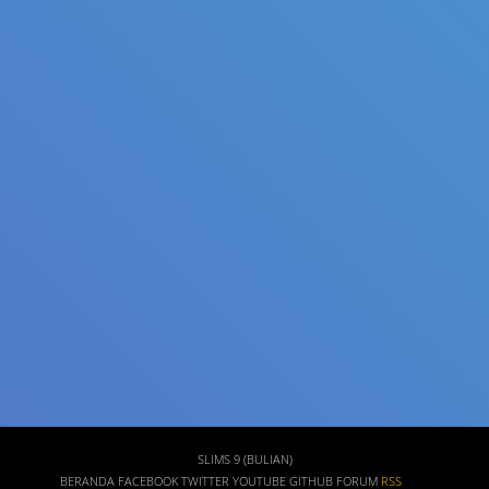
Judul
Pengarang
Subjek
ISBN/ISSN
Tipe Koleksi
Lokasi
GMD
SLIMS 9 (BULIAN)
BERANDA
FACEBOOK
TWITTER
YOUTUBE
GITHUB
FORUM
RSS