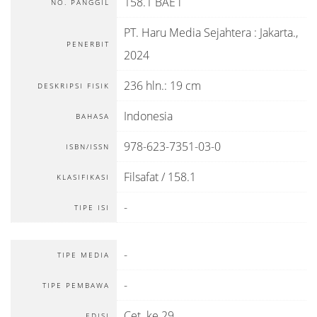
158.1 BAE i
NO. PANGGIL
PT. Haru Media Sejahtera
:
Jakarta
.,
PENERBIT
2024
236 hln.: 19 cm
DESKRIPSI FISIK
Indonesia
BAHASA
978-623-7351-03-0
ISBN/ISSN
Filsafat / 158.1
KLASIFIKASI
-
TIPE ISI
-
TIPE MEDIA
-
TIPE PEMBAWA
Cet. ke 29
EDISI