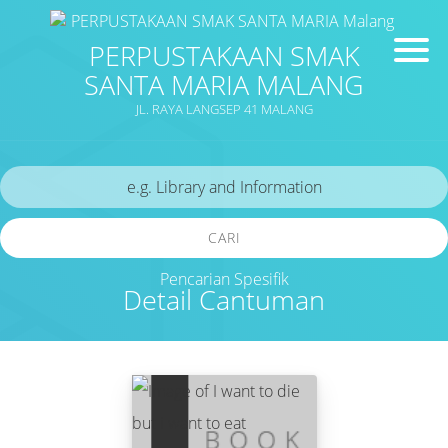
PERPUSTAKAAN SMAK
SANTA MARIA MALANG
JL. RAYA LANGSEP 41 MALANG
CARI
Pencarian Spesifik
Detail Cantuman