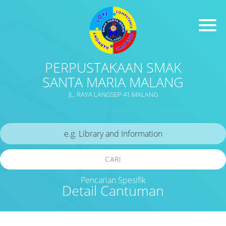
PERPUSTAKAAN SMAK
SANTA MARIA MALANG
JL. RAYA LANGSEP 41 MALANG
CARI
Pencarian Spesifik
Detail Cantuman