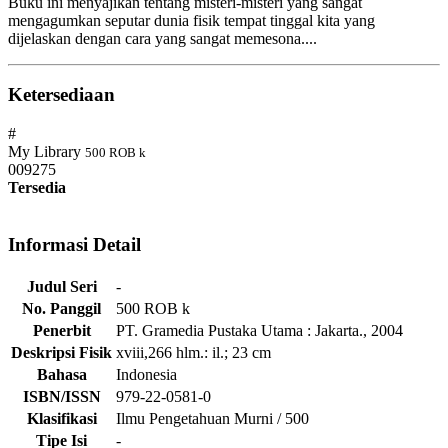
Buku ini menyajikan tentang misteri-misteri yang sangat
mengagumkan seputar dunia fisik tempat tinggal kita yang
dijelaskan dengan cara yang sangat memesona....
Ketersediaan
#
My Library
500 ROB k
009275
Tersedia
Informasi Detail
Judul Seri
-
No. Panggil
500 ROB k
Penerbit
PT. Gramedia Pustaka Utama
:
Jakarta
.,
2004
Deskripsi Fisik
xviii,266 hlm.: il.; 23 cm
Bahasa
Indonesia
ISBN/ISSN
979-22-0581-0
Klasifikasi
Ilmu Pengetahuan Murni / 500
Tipe Isi
-