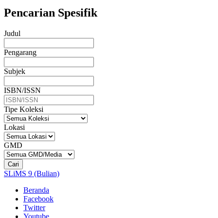
Pencarian Spesifik
Judul
Pengarang
Subjek
ISBN/ISSN
Tipe Koleksi
Lokasi
GMD
Cari
SLiMS 9 (Bulian)
Beranda
Facebook
Twitter
Youtube