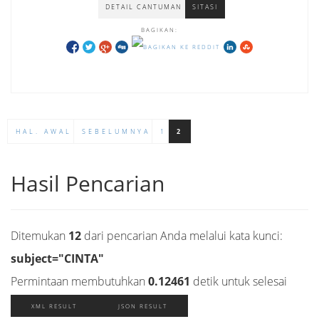
DETAIL CANTUMAN
SITASI
BAGIKAN:
HAL. AWAL
SEBELUMNYA
1
2
Hasil Pencarian
Ditemukan
12
dari pencarian Anda melalui kata kunci:
subject="CINTA"
Permintaan membutuhkan
0.12461
detik untuk selesai
XML RESULT
JSON RESULT