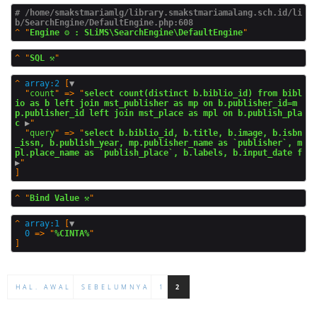
# /home/smakstmariamlg/library.smakstmariamalang.sch.id/li
b/SearchEngine/DefaultEngine.php:608
^
"
Engine ⚙️ : SLiMS\SearchEngine\DefaultEngine
^
"
SQL ⚒️
^
array:2
 [
▼
  "
count
" => "
select count(distinct b.biblio_id) from bibl
io as b left join mst_publisher as mp on b.publisher_id=m
p.publisher_id left join mst_place as mpl on b.publish_pla
c
 ▶
"

  "
query
" => "
select b.biblio_id, b.title, b.image, b.isbn
_issn, b.publish_year, mp.publisher_name as `publisher`, m
pl.place_name as `publish_place`, b.labels, b.input_date f
▶
^
"
Bind Value ⚒️
^
array:1
 [
▼
0
 => "
%CINTA%
HAL. AWAL
SEBELUMNYA
1
2