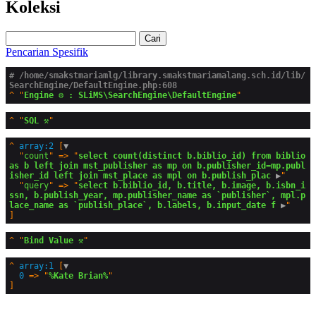
Koleksi
Cari
Pencarian Spesifik
# /home/smakstmariamlg/library.smakstmariamalang.sch.id/lib/
SearchEngine/DefaultEngine.php:608
^
"
Engine ⚙️ : SLiMS\SearchEngine\DefaultEngine
^
"
SQL ⚒️
^
array:2
 [
▼
  "
count
" => "
select count(distinct b.biblio_id) from biblio 
as b left join mst_publisher as mp on b.publisher_id=mp.publ
isher_id left join mst_place as mpl on b.publish_plac
 ▶
"

  "
query
" => "
select b.biblio_id, b.title, b.image, b.isbn_i
ssn, b.publish_year, mp.publisher_name as `publisher`, mpl.p
lace_name as `publish_place`, b.labels, b.input_date f
 ▶
^
"
Bind Value ⚒️
^
array:1
 [
▼
0
 => "
%Kate Brian%